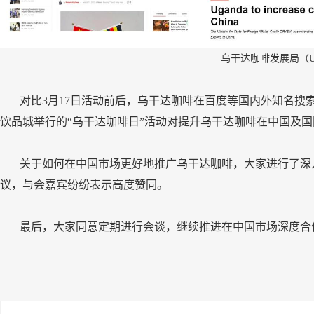
乌干达咖啡发展局（
对比3月17日活动前后，乌干达咖啡在百度等国内外知名搜索
饮品城举行的“乌干达咖啡日”活动对提升乌干达咖啡在中国及
关于如何在中国市场更好地推广乌干达咖啡，大家进行了深
议，与会嘉宾纷纷表示高度赞同。
最后，大家同意定期进行会谈，继续推进在中国市场深度合