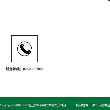
服务热线：020-81792888
Copyright ©2018 - 2020星空XK·(中国)体育官方网站
网站地图
犀牛云提供企