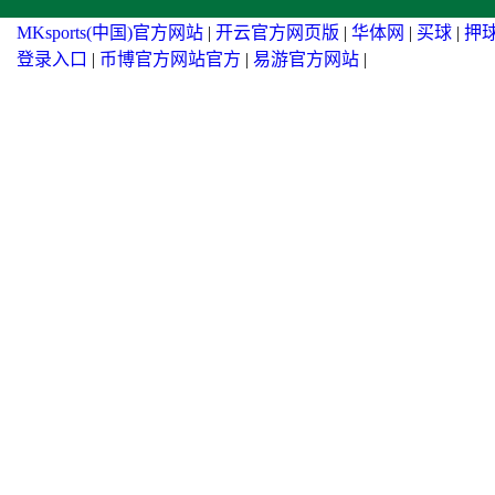
MKsports(中国)官方网站
|
开云官方网页版
|
华体网
|
买球
|
押
登录入口
|
币博官方网站官方
|
易游官方网站
|