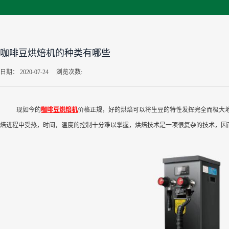
咖啡豆烘焙机的种类有哪些
日期：
2020-07-24
浏览次数:
现如今的
咖啡豆烘焙机
价格正规，好的烘焙可以将生豆的特性发挥完全而极大
焙进程中受热，时间，温度的控制十分难以掌握，烘焙技术是一项很复杂的技术，因