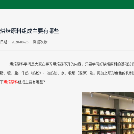
烘焙原料组成主要有哪些
日期：
2020-08-25
浏览次数:
烘焙原料学问是大家在学习烘焙避不开的内容，只要学习好烘焙原料的基础知
脂、糖、盐、牛奶（奶粉）、淡奶油、水、收缩（发酵）剂。再加上形形色色的乳制
下
烘焙原料
组成主要有哪些？